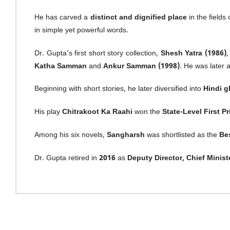
He has carved a
distinct and dignified place
in the fields
in simple yet powerful words.
Dr. Gupta’s first short story collection,
Shesh Yatra (1986)
,
Katha Samman
and
Ankur Samman (1998)
. He was later
Beginning with short stories, he later diversified into
Hindi g
His play
Chitrakoot Ka Raahi
won the
State-Level First Pr
Among his six novels,
Sangharsh
was shortlisted as the
Bes
Dr. Gupta retired in
2016
as
Deputy Director, Chief Minist