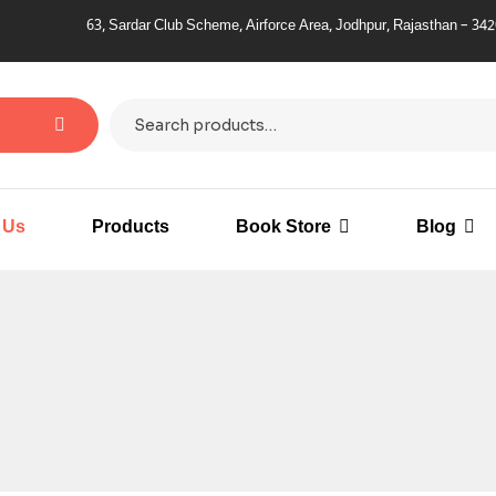
63, Sardar Club Scheme, Airforce Area, Jodhpur, Rajasthan – 342011
 Us
Products
Book Store
Blog