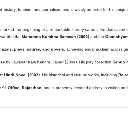
 of history, tourism, and journalism, and is widely admired for his uni
 marked the beginning of a remarkable literary career. His dedication 
 awarded the
Maharana Kumbha Samman (2009)
and the
Ghanshyam 
hazals, plays, satires, and novels
, achieving equal acclaim across g
ize
by Jawahar Kala Kendra, Jaipur (2004). His play collection
Sapno 
t Hindi Novel (2002)
. His historical and cultural works, including
Raja
er’s Office, Rajasthan
, and is presently devoted entirely to writing an