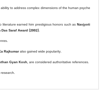
que ability to address complex dimensions of the human psyche
to literature earned him prestigious honors such as
Navjyoti
Das Saraf Award (2002)
.
enres.
Ka Rajkumar
also gained wide popularity.
sthan Gyan Kosh
, are considered authoritative references.
d research.