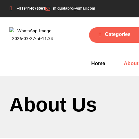
+919414076061
mlguptapro@gmail.com
Categories
Home
About
About Us