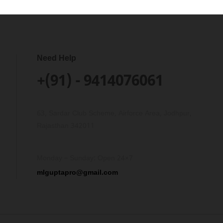
Need Help
+(91) - 9414076061
63, Sardar Club Scheme, Airforce Area, Jodhpur,
Rajasthan 342011
Monday – Sunday: Open 24×7
mlguptapro@gmail.com