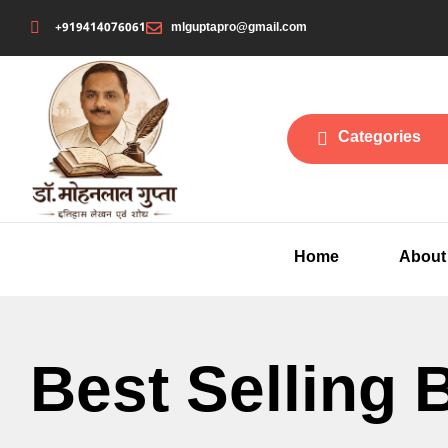
+919414076061
mlguptapro@gmail.com
Categories
Home
About
Best Selling