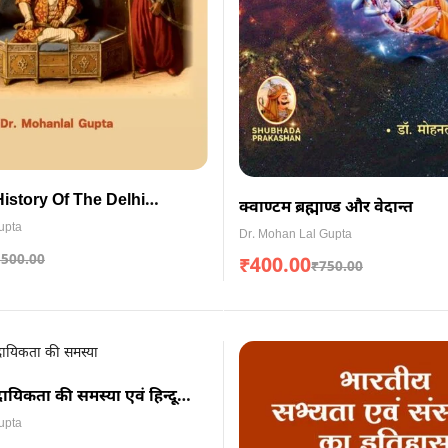
History Of The Delhi
क्वाण्टम ब्रह्माण्ड और वेदान्त
(ENGLISH)
upta
Dr. Mohan Lal Gupta
,500.00
₹
400.00
₹
750.00
्रदायिकता की समस्या एवं हिन्दू
तिहास
upta