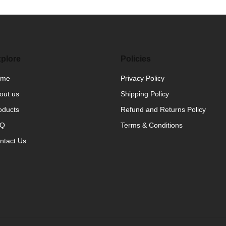
plore
Policies
ome
Privacy Policy
out us
Shipping Policy
oducts
Refund and Returns Policy
AQ
Terms & Conditions
ntact Us