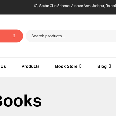
63, Sardar Club Scheme, Airforce Area, Jodhpur, Rajasthan – 342011
 Us
Products
Book Store
Blog
 Books