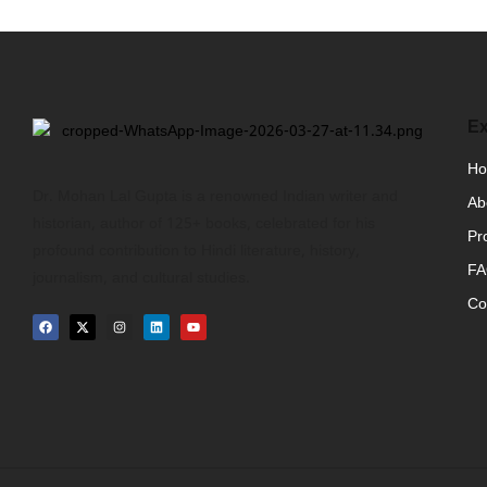
Ex
H
Dr. Mohan Lal Gupta is a renowned Indian writer and
Ab
historian, author of 125+ books, celebrated for his
Pr
profound contribution to Hindi literature, history,
F
journalism, and cultural studies.
Co