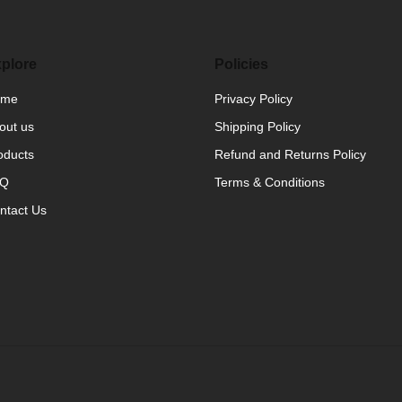
plore
Policies
ome
Privacy Policy
out us
Shipping Policy
oducts
Refund and Returns Policy
AQ
Terms & Conditions
ntact Us