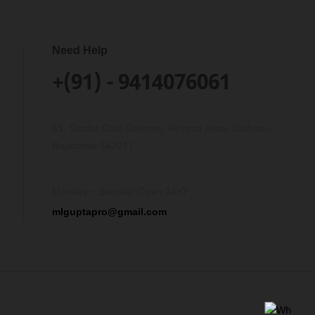
Need Help
+(91) - 9414076061
63, Sardar Club Scheme, Airforce Area, Jodhpur,
Rajasthan 342011
Monday – Sunday: Open 24×7
mlguptapro@gmail.com