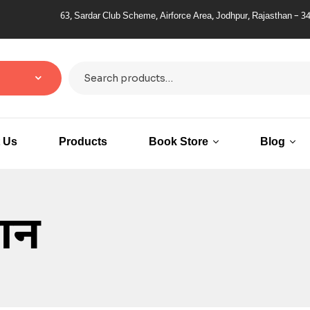
63, Sardar Club Scheme, Airforce Area, Jodhpur, Rajasthan – 342011
 Us
Products
Book Store
Blog
ञान