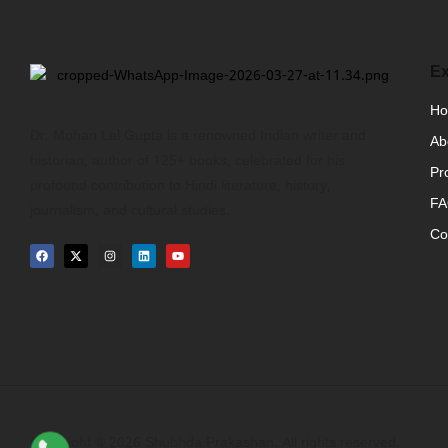
Ex
H
Dr. Mohan Lal Gupta is a renowned Indian writer and
Ab
historian, author of 125+ books, celebrated for his
Pr
profound contribution to Hindi literature, history,
F
journalism, and cultural studies.
Co
Copyright © 2026 Shubhda Prakashan. All rights reserved.