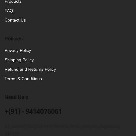
Products
FAQ
Contact Us
Policies
Privacy Policy
Shipping Policy
Refund and Returns Policy
Terms & Conditions
Need Help
+(91) - 9414076061
63, Sardar Club Scheme, Airforce Area, Jodhpur, Rajasthan
342011