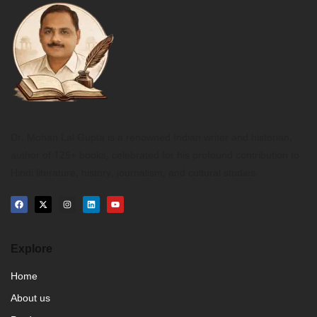
Dr. Mohan Lal Gupta is a renowned Indian writer and historian,
author of 125+ books, celebrated for his profound contribution to
Hindi literature, history, journalism, and cultural studies.
Explore
Home
About us