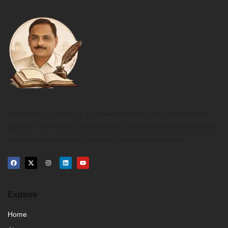
Dr. Mohan Lal Gupta is a renowned Indian writer and historian,
author of 125+ books, celebrated for his profound contribution to
Hindi literature, history, journalism, and cultural studies.
Explore
Home