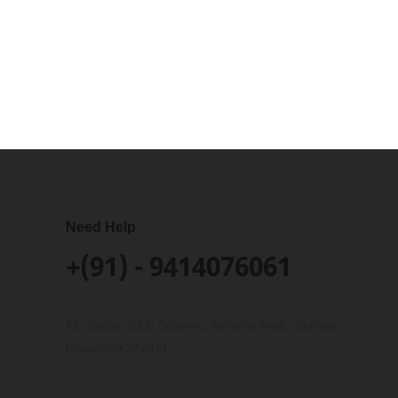
Need Help
+(91) - 9414076061
63, Sardar Club Scheme, Airforce Area, Jodhpur,
Rajasthan 342011