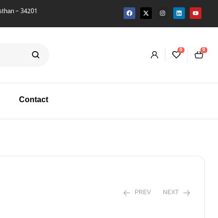
 342011
0
0
Contact
PREV
NEXT