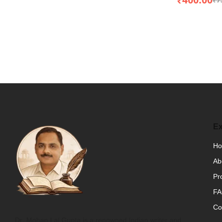
₹
400.00
₹
7
Ex
H
Ab
Pr
F
Co
Dr. Mohan Lal Gupta is a renowned Indian writer and