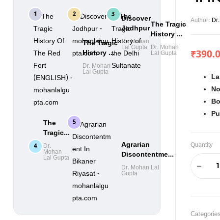
Discover
Author:
Dr
The Tragic
Jodhpur
History Of
Dr. Mohan
The Tragic
The Delhi
Lal Gupta
Dr. Mohan
History Of
₹
390.
Sultanate
Lal Gupta
The Red
(ENGLISH)
Dr. Mohan
Fort
Lal Gupta
La
(ENGLISH)
No
Bo
Pu
The
Tragic
History
Agrarian
Quantity
Dr.
Of
Mohan
Discontentment
Lal Gupta
Babur’s
In Bikaner
Dr. Mohan Lal
Sons
Riyasat
Gupta
Categorie