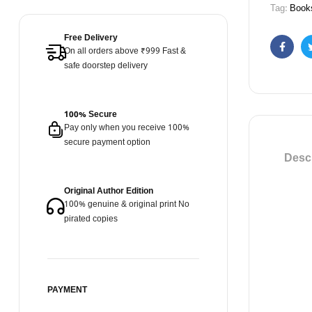
Tag:
Book
Free Delivery
On all orders above ₹999 Fast &
Faceb
safe doorstep delivery
100% Secure
Pay only when you receive 100%
secure payment option
Descr
Original Author Edition
100% genuine & original print No
pirated copies
PAYMENT