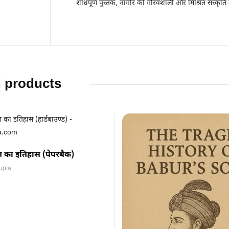
शोधपूर्ण पुस्तक, नागौर की गौरवशाली और मिश्रित संस्कृति
d products
 का इतिहास (पेपरबैक)
upta