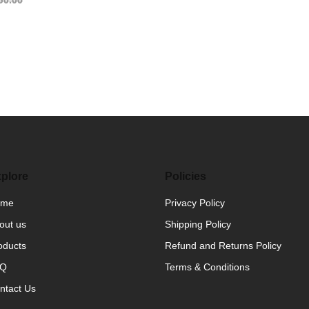
50.00
plore
Policies
ome
Privacy Policy
out us
Shipping Policy
oducts
Refund and Returns Policy
AQ
Terms & Conditions
ntact Us