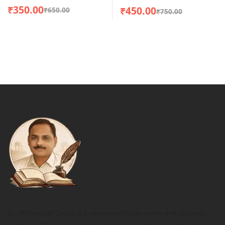
Desert
₹
350.00
₹
450.00
₹
650.00
₹
750.00
Dr. Mohan Lal Gupta is a renowned Indian writer and historian,