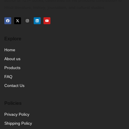
author of 125+ books, celebrated for his profound contribution to
Hindi literature, history, journalism, and cultural studies.
Explore
Home
About us
Products
FAQ
Contact Us
Policies
Privacy Policy
Shipping Policy