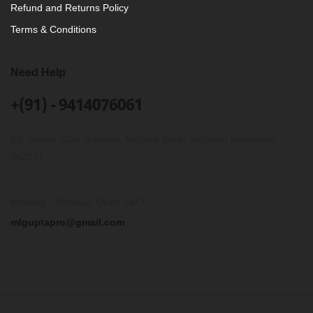
Refund and Returns Policy
Terms & Conditions
Need Help
+(91) - 9414076061
63, Sardar Club Scheme, Airforce Area, Jodhpur, Rajasthan
342011
Monday – Sunday: Open 24×7
mlguptapro@gmail.com