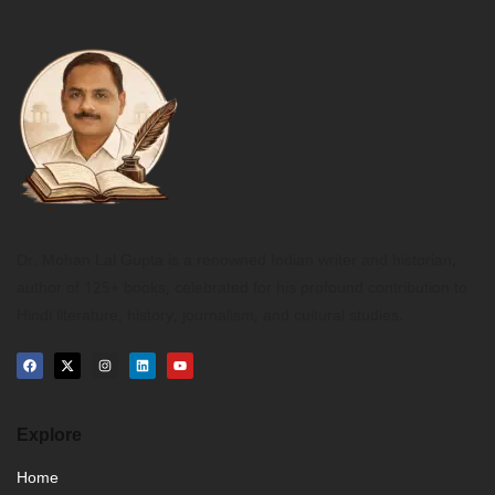
Dr. Mohan Lal Gupta is a renowned Indian writer and historian,
author of 125+ books, celebrated for his profound contribution to
Hindi literature, history, journalism, and cultural studies.
Explore
Home