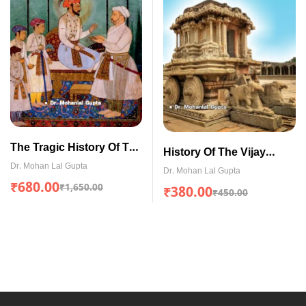
The Tragic History Of The
History Of The Vijay
Red Fort (ENGLISH)
Dr. Mohan Lal Gupta
Nagara Empire (English)
Dr. Mohan Lal Gupta
₹
680.00
₹
1,650.00
₹
380.00
₹
450.00