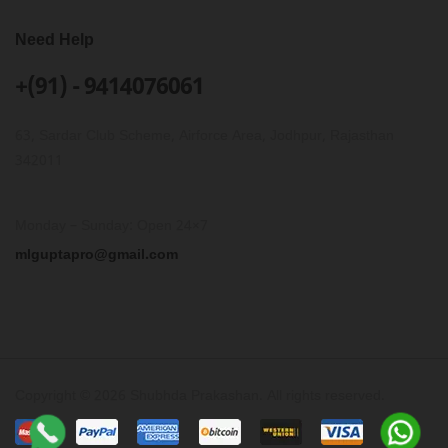
Need Help
+(91) - 9414076061
63, Sardar Club Scheme, Airforce Area, Jodhpur, Rajasthan
342011
Monday – Sunday: Open 24×7
mlguptapro@gmail.com
Copyright © 2026 Shubhda Prakashan. All rights reserved.