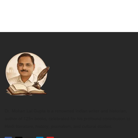
Dr. Mohan Lal Gupta is a renowned Indian writer and historian,
author of 125+ books, celebrated for his profound contribution to
Hindi literature, history, journalism, and cultural studies.