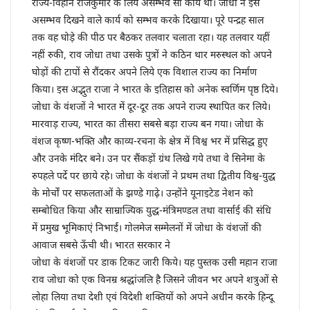
राज्य-विहीन राजकुमार के लिये असम्भव सा कार्य था। जोधा ने इस
असम्भव दिखने वाले कार्य को सम्भव करके दिखाया। पूरे पन्द्रह साल
तक वह घोड़े की पीठ पर बैठकर तलवार चलाता रहा। यह तलवार यहीं
नहीं रुकी, राव जोधा तथा उसके पुत्रों ने कठिन थार मरुस्थल को अपने
घोड़ों की टापों से रौंदकर अपने लिये एक विशाल राज्य का निर्माण
किया। इस अद्भुत राजा ने भारत के इतिहास को अनेक स्वर्णिम पृष्ठ दिये।
जोधा के वंशजों ने भारत में दूर-दूर तक अपने राज्य स्थापित कर लिये।
मारवाड़ राज्य, भारत का तीसरा सबसे बड़ा राज्य बन गया। जोधा के
वंशज कृष्ण-भक्ति और काव्य-रचना के क्षेत्र में विश्व भर में प्रसिद्ध हुए
और उनके मंदिर बने। उन पर सैंकड़ों ग्रंथ लिखे गये तथा वे सिनेमा के
रुपहले पर्दे पर छाये रहे। जोधा के वंशजों ने प्रथम तथा द्वितीय विश्व-युद्ध
के मोर्चों पर सफलताओं के झण्डे गाढ़े। उन्होंने यूनाइटेड नेशन को
सम्बोधित किया और साम्राज्यिक युद्ध-मंत्रिमण्डल तथा वार्साई की संधि
में प्रमुख भूमिकाएं निभाईं। गोलमेज सम्मेलनों में जोधा के वंशजों की
आवाज सबसे ऊँची थी। भारत सरकार ने
जोधा के वंशजों पर डाक टिकट जारी किये। यह पुस्तक उसी महान राजा
राव जोधा को एक विनम्र श्रद्धांजलि है जिसने जीवन भर अपने शत्रुओं से
लोहा लिया तथा देशी एवं विदेशी शक्तियों को अपने अधीन करके हिन्दू