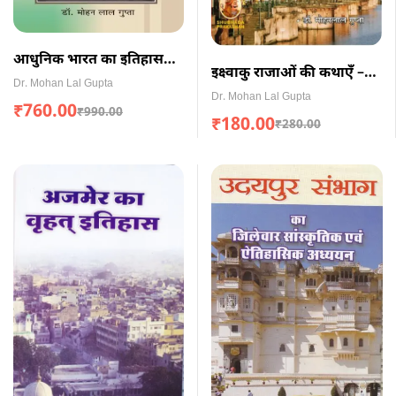
आधुनिक भारत का इतिहास
इक्ष्वाकु राजाओं की कथाएँ –
(हार्डबाउण्ड)
Dr. Mohan Lal Gupta
पुराणों की कथाएँ-2
Dr. Mohan Lal Gupta
₹
760.00
₹
990.00
₹
180.00
₹
280.00