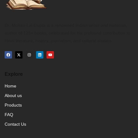
Dr. Mohan Lal Gupta is a renowned Indian writer and historian,
author of 125+ books, celebrated for his profound contribution to
Hindi literature, history, journalism, and cultural studies.
Explore
Home
About us
Products
FAQ
Contact Us