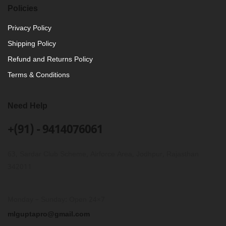
Policies
Privacy Policy
Shipping Policy
Refund and Returns Policy
Terms & Conditions
Need Help
+(91) - 9414076061
63, Sardar Club Scheme, Airforce Area, Jodhpur, Rajasthan
342011
Monday – Sunday: Open 24×7
mlguptapro@gmail.com