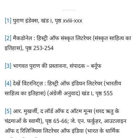
[1]
पुराण इंडेक्स, खंड I, पृष्ठ xviii-xxx
[2]
मैकडोनेल : हिस्ट्री ऑफ संस्कृत लिटरेचर (संस्कृत साहित्य का
इतिहास), पृष्ठ 253-254
[3]
भागवत पुराण की प्रस्तावना, संपादक – बर्नूफ
[4]
देखें विंटरनिट्ज़ : हिस्ट्री ऑफ इंडियन लिटरेचर (भारतीय
साहित्य का इतिहास) (अंग्रेजी अनुवाद) खंड I, पृष्ठ 555
[5]
आर. मुखर्जी, द लॉर्ड ऑफ द ऑटम मून्स (शरद ऋतु के
चंद्रमाओं के स्वामी), पृष्ठ 65-66; जे. एन. फर्कुहर, आउटलाइन
ऑफ द रिलिजियस लिटरेचर ऑफ इंडिया (भारत के धार्मिक