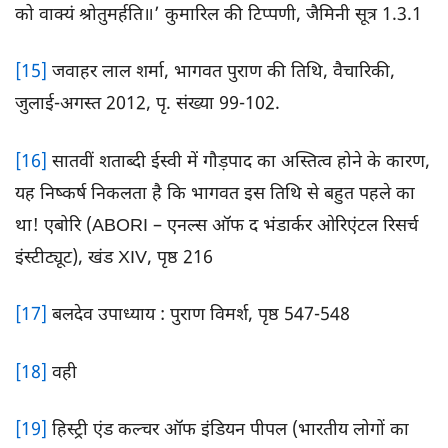
को वाक्यं श्रोतुमर्हति॥’ कुमारिल की टिप्पणी, जैमिनी सूत्र 1.3.1
[15]
जवाहर लाल शर्मा, भागवत पुराण की तिथि, वैचारिकी,
जुलाई-अगस्त 2012, पृ. संख्या 99-102.
[16]
सातवीं शताब्दी ईस्वी में गौड़पाद का अस्तित्व होने के कारण,
यह निष्कर्ष निकलता है कि भागवत इस तिथि से बहुत पहले का
था! एबोरि (ABORI – एनल्स ऑफ द भंडार्कर ओरिएंटल रिसर्च
इंस्टीट्यूट), खंड XIV, पृष्ठ 216
[17]
बलदेव उपाध्याय : पुराण विमर्श, पृष्ठ 547-548
[18]
वही
[19]
हिस्ट्री एंड कल्चर ऑफ इंडियन पीपल (भारतीय लोगों का