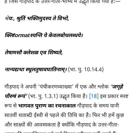
हैं जिसे गौड़पाद के उत्तर-गीता-भाष्य में उद्धृत किया गया है:—
श्रे
यः
,
श्रुतिं
भक्तिमुदस्य
ते
विभो,
क्लिformat
श्यन्ति
ये
केवलबोधलब्धये।
तेषामसौ
क्लेशळ
एव
शिष्यते,
नान्यद्यथा
स्थूलतुषावघातिनाम्।
(भा. पु. 10.14.4)
गौड़पाद ने अपनी ‘पंचीकरणव्याख्या’ में एक और श्लोक
‘
जगृहे
पौरुषं
रूपं’
(भा. पु. 1.3.1) उद्धृत किया है।
[18]
इस प्रकार स्पष्ट
रूप से
भागवत पुराण का रचनाकाल
गौड़पाद के समय यानी
सातवीं शताब्दी ईस्वी से पहले की तिथि का है। फिर भी हमें कुछ
और साक्ष्यों की आवश्यकता है क्योंकि गौड़पाद के उत्तर-गीता-