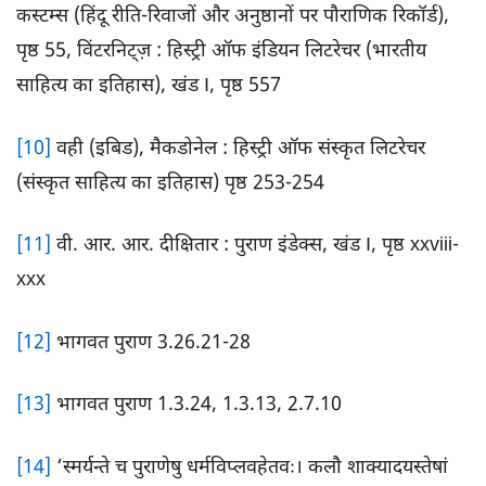
कस्टम्स (हिंदू रीति-रिवाजों और अनुष्ठानों पर पौराणिक रिकॉर्ड),
पृष्ठ 55, विंटरनिट्ज़ : हिस्ट्री ऑफ इंडियन लिटरेचर (भारतीय
साहित्य का इतिहास), खंड I, पृष्ठ 557
[10]
वही (इबिड), मैकडोनेल : हिस्ट्री ऑफ संस्कृत लिटरेचर
(संस्कृत साहित्य का इतिहास) पृष्ठ 253-254
[11]
वी. आर. आर. दीक्षितार : पुराण इंडेक्स, खंड I, पृष्ठ xxviii-
xxx
[12]
भागवत पुराण 3.26.21-28
[13]
भागवत पुराण 1.3.24, 1.3.13, 2.7.10
[14]
‘स्मर्यन्ते च पुराणेषु धर्मविप्लवहेतवः। कलौ शाक्यादयस्तेषां