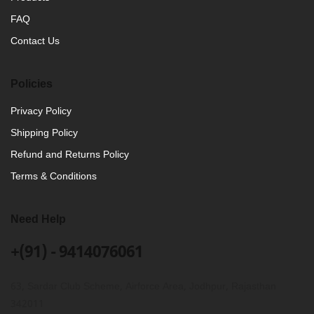
FAQ
Contact Us
Policies
Privacy Policy
Shipping Policy
Refund and Returns Policy
Terms & Conditions
Need Help
+(91) - 9414076061
63, Sardar Club Scheme, Airforce Area, Jodhpur, Rajasthan
342011