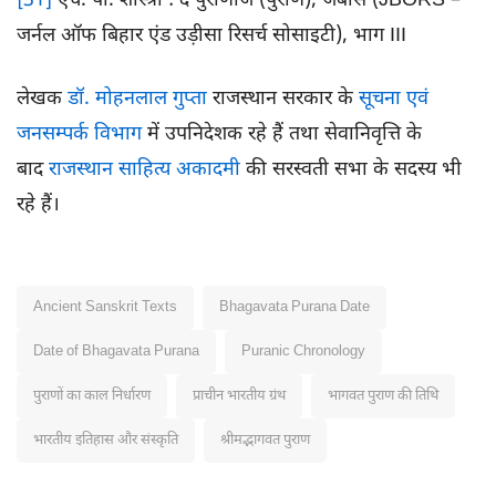
[31]
एच. पी. शास्त्री : द पुराणाज (पुराण), जेबॉर्स (JBORS –
जर्नल ऑफ बिहार एंड उड़ीसा रिसर्च सोसाइटी), भाग III
लेखक
डॉ. मोहनलाल गुप्ता
राजस्थान सरकार के
सूचना एवं
जनसम्पर्क विभाग
में उपनिदेशक रहे हैं तथा सेवानिवृत्ति के
बाद
राजस्थान साहित्य अकादमी
की सरस्वती सभा के सदस्य भी
रहे हैं।
Ancient Sanskrit Texts
Bhagavata Purana Date
Date of Bhagavata Purana
Puranic Chronology
पुराणों का काल निर्धारण
प्राचीन भारतीय ग्रंथ
भागवत पुराण की तिथि
भारतीय इतिहास और संस्कृति
श्रीमद्भागवत पुराण