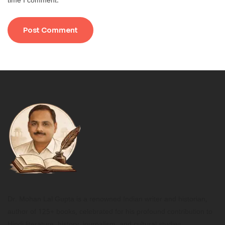
time I comment.
Dr. Mohan Lal Gupta is a renowned Indian writer and historian,
author of 125+ books, celebrated for his profound contribution to
Hindi literature, history, journalism, and cultural studies.