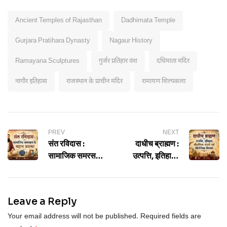
Ancient Temples of Rajasthan
Dadhimata Temple
Gurjara Pratihara Dynasty
Nagaur History
Ramayana Sculptures
गुर्जर प्रतिहार वंश
दधिमाता मंदिर
नागौर इतिहास
राजस्थान के प्राचीन मंदिर
रामायण शिल्पकला
PREV
NEXT
संत रविदास :
दाधीच ब्राह्मण :
सामाजिक समरसता
उत्पत्ति, इतिहास,
के महान प्रवक्ता
पौराणिक संदर्भ एवं
भौगोलिक विस्तार
Leave a Reply
Your email address will not be published.
Required fields are