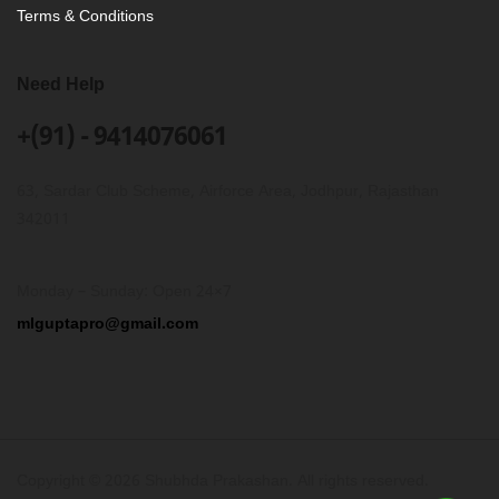
Terms & Conditions
Need Help
+(91) - 9414076061
63, Sardar Club Scheme, Airforce Area, Jodhpur, Rajasthan
342011
Monday – Sunday: Open 24×7
mlguptapro@gmail.com
Copyright © 2026 Shubhda Prakashan. All rights reserved.